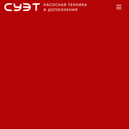
Главная
Каталог
Насосы скважинные
Насосы скважинные
Сортировка:
По наименованию
Сначала недорогие
Сначала дорогие
Фильтр