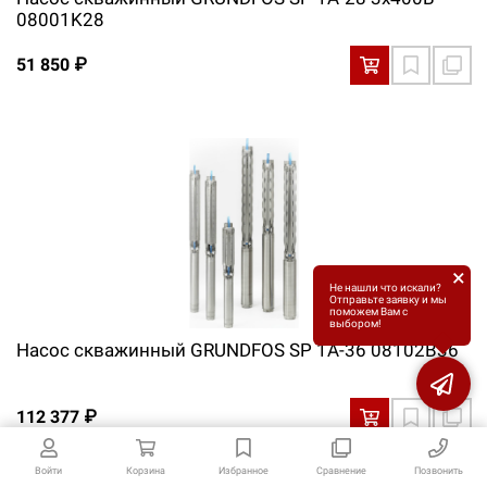
08001K28
51 850 ₽
×
Не нашли что искали?
Отправьте заявку и мы
поможем Вам с
выбором!
Насос скважинный GRUNDFOS SP 1A-36 08102B36
112 377 ₽
Войти
Корзина
Избранное
Сравнение
Позвонить