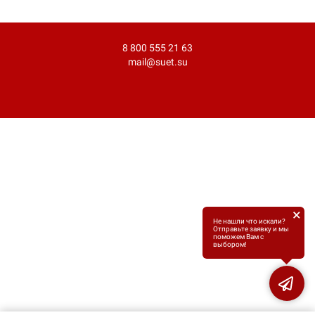
8 800 555 21 63
mail@suet.su
×
Не нашли что искали?
Отправьте заявку и мы
поможем Вам с
выбором!