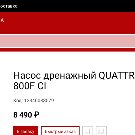
оставка
Насос дренажный QUATTR
800F CI
Код: 12340038579
8 490 ₽
В заявку
Быстрый заказ