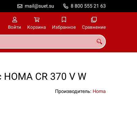
mail@suet.su
8 800 555 21 63
Войти
Корзина
Избранное
Сравнение
с HOMA CR 370 V W
Производитель:
Homa