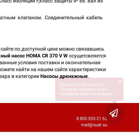
асс изоляции F,класс защиты IP 68. Вал из
ратным клапаном. Соединительный кабель
сайте по доступной цене можно связавшись
ный насос HOMA CR 370 V W
осущетсвляется
ованные условия поставки и окончательная
 можете найти на нашем сайте характеристики
вара в категории
Насосы дренажные
.
×
Не нашли что искали?
Отправьте заявку и мы
поможем Вам с выбором!
8 800 555 21 63
mail@suet.su