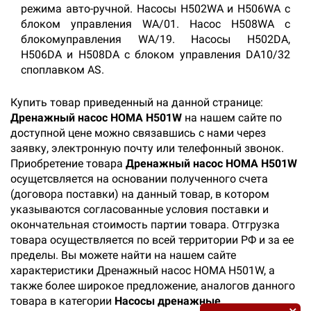
режима авто-ручной. Насосы H502WA и H506WA с
блоком управления WA/01. Насос H508WA с
блокомуправления WA/19. Насосы H502DA,
H506DA и H508DA с блоком управления DA10/32
споплавком AS.
Купить товар приведенный на данной странице:
Дренажный насос HOMA H501W
на нашем сайте по
доступной цене можно связавшись с нами через
заявку, электронную почту или телефонный звонок.
Приобретение товара
Дренажный насос HOMA H501W
осущетсвляется на основании полученного счета
(договора поставки) на данный товар, в котором
указываются согласованные условия поставки и
окончательная стоимость партии товара. Отгрузка
товара осуществляется по всей территории РФ и за ее
пределы. Вы можете найти на нашем сайте
характеристики Дренажный насос HOMA H501W, а
также более широкое предложение, аналогов данного
товара в категории
Насосы дренажные
.