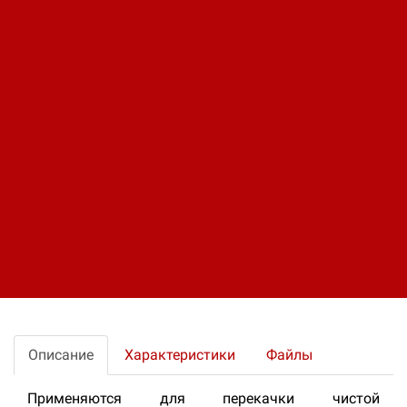
Цена:
Окончательная цена на товар зависит от
объема закупки и окончательных условий
поставки, уточняйте эти данные у менеджера
компании
Оплата:
Оплата осуществляется на основании
выставленного счета, после согласования
условий отгрузки партии товара.
Доставка:
Доставка осуществляется транспортными
компаниями или самовывозом с склада.
Отгрузка транспортными компаниями
производиться по всей территории РФ и за
ее пределы.
Поделитесь ссылкой:
Описание
Характеристики
Файлы
Применяются для перекачки чистой