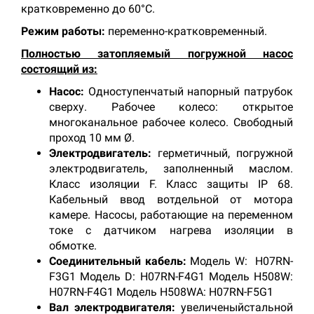
кратковременно до 60°С.
Режим работы:
переменно-кратковременный.
Полностью затопляемый погружной насос
состоящий из:
Насос:
Одноступенчатый напорный патрубок
сверху. Рабочее колесо: открытое
многоканальное рабочее колесо. Свободный
проход 10 мм Ø.
Электродвигатель:
герметичный, погружной
электродвигатель, заполненный маслом.
Класс изоляции F. Класс защиты IP 68.
Кабельный ввод вотдельной от мотора
камере. Насосы, работающие на переменном
токе с датчиком нагрева изоляции в
обмотке.
Соединительный кабель:
Модель W: H07RN-
F3G1 Модель D: H07RN-F4G1 Модель H508W:
H07RN-F4G1 Модель H508WA: H07RN-F5G1
Вал электродвигателя:
увеличеныйстальной