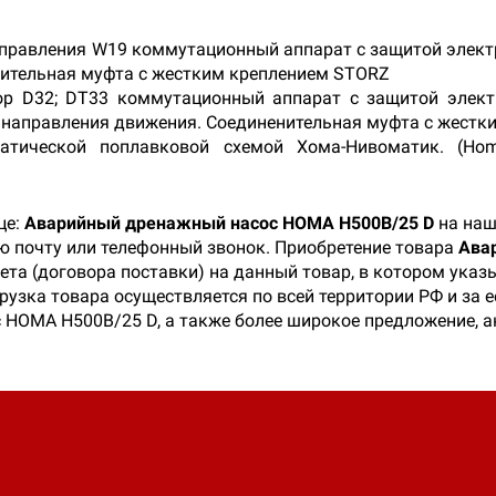
 управления W19 коммутационный аппарат с защитой элект
нительная муфта с жестким креплением STORZ
ор D32; DT33 коммутационный аппарат с защитой элект
 направления движения. Соединенительная муфта с жестк
тической поплавковой схемой Хома-Нивоматик. (Homa
це:
Аварийный дренажный насос HOMA H500B/25 D
на наш
ую почту или телефонный звонок. Приобретение товара
Ава
ета (договора поставки) на данный товар, в котором ука
рузка товара осуществляется по всей территории РФ и за 
HOMA H500B/25 D, а также более широкое предложение, а