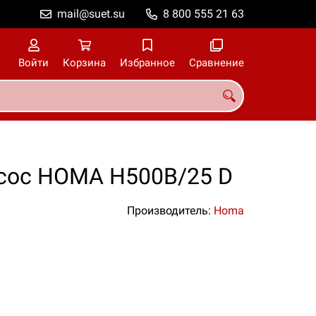
mail@suet.su
8 800 555 21 63
Войти
Корзина
Избранное
Сравнение
сос HOMA H500B/25 D
Производитель:
Homa