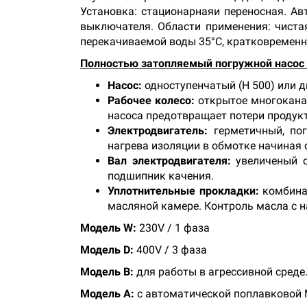
Установка: стационарнаяи переносная. А
выключателя. Области применения: чистая
перекачиваемой воды 35°С, кратковременно
Полностью затопляемый погружной насос 
Насос:
одноступенчатый (Н 500) или 
Рабочее колесо:
открытое многоканал
насоса предотвращает потери продук
Электродвигатель:
герметичный, пог
нагрева изоляции в обмотке начиная о
Вал электродвигателя:
увеличеный с
подшипник качения.
Уплотнительные прокладки:
комбинац
масляной камере. Контроль масла с 
Модель W:
230V / 1 фаза
Модель D:
400V / 3 фаза
Модель B:
для работы в агрессивной среде
Модель A:
с автоматической поплавковой М