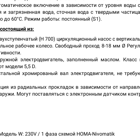
втоматическое включение в зависимости от уровня воды
 и загрязненная вода, сточная вода с твердыми частиц
 до 60°С. Режим работы: постоянный (S1).
состоящий из:
двухступенчатый (Н 700) циркуляционный насос с вертика
ьное рабочее колесо. Свободный проход 8-18 мм Ø Регу
тивности.
ружной электродвигатель, заполненный маслом. Класс 
т модели 5,5 D.
тальной хромированый вал электродвигателя, не требу
ия из радиальных прокладок в зависимости от направл
наружи. Могут поставляться с электронным датчиком конт
.
одель W: 230V / 1 фаза схемой HOMA-Nivomatik