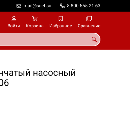
mail@suet.su
8 800 555 21 63
Войти
Корзина
Избранное
Сравнение
нчатый насосный
06