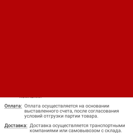
насосный агрегат Calpeda
MXV 65-3208
Код: 12340340465
390 798 ₽
В заявку
Быстрый заказ
Наличие:
нет в наличии
Цена:
Окончательная цена на товар зависит от
объема закупки и окончательных условий
поставки, уточняйте эти данные у менеджера
компании
Оплата:
Оплата осуществляется на основании
выставленного счета, после согласования
условий отгрузки партии товара.
Доставка:
Доставка осуществляется транспортными
компаниями или самовывозом с склада.