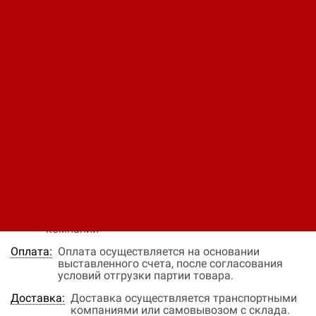
насосный агрегат Calpeda
MXV 100-6508
Код: 12340340493
926 257 ₽
В заявку
Быстрый заказ
Наличие:
нет в наличии
Цена:
Окончательная цена на товар зависит от
объема закупки и окончательных условий
поставки, уточняйте эти данные у менеджера
компании
Оплата:
Оплата осуществляется на основании
выставленного счета, после согласования
условий отгрузки партии товара.
Доставка:
Доставка осуществляется транспортными
компаниями или самовывозом с склада.