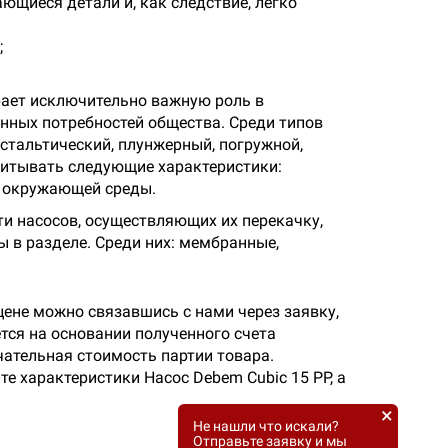
ющиеся детали и, как следствие, легко
;
рает исключительно важную роль в
нных потребностей общества. Среди типов
тальтический, плунжерный, погружной,
читывать следующие характеристики:
и окружающей среды.
ти насосов, осуществляющих их перекачку,
 в разделе. Среди них: мембранные,
цене можно связавшись с нами через заявку,
тся на основании полученного счета
чательная стоимость партии товара.
те характеристики Насос Debem Cubic 15 PP, а
×
Не нашли что искали?
Отправьте заявку и мы