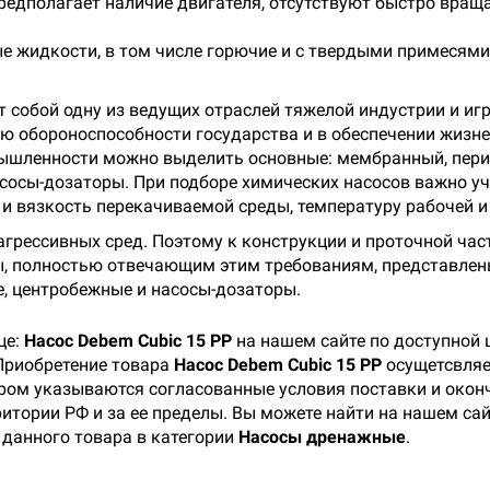
редполагает наличие двигателя, отсутствуют быстро враща
 жидкости, в том числе горючие и с твердыми примесями
собой одну из ведущих отраслей тяжелой индустрии и иг
ию обороноспособности государства и в обеспечении жизне
ышленности можно выделить основные: мембранный, перис
сосы-дозаторы. При подборе химических насосов важно у
 и вязкость перекачиваемой среды, температуру рабочей 
агрессивных сред. Поэтому к конструкции и проточной час
, полностью отвечающим этим требованиям, представлены
е, центробежные и насосы-дозаторы.
це:
Насос Debem Cubic 15 PP
на нашем сайте по доступной 
Приобретение товара
Насос Debem Cubic 15 PP
осущетсвляе
ором указываются согласованные условия поставки и окон
итории РФ и за ее пределы. Вы можете найти на нашем сай
 данного товара в категории
Насосы дренажные
.