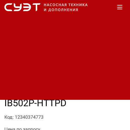
Главная
Каталог
Насосы дренажные
Насос Debem Boxer 502 PP
IB502P-HTTPD
Код: 12340374773
Цена по запросу