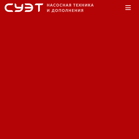
Главная
Каталог
Насосы дренажные
Дренажный насос Caprari
KCM100NB+032022N1/R
Код: 12340378837