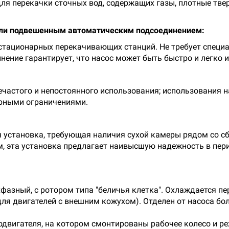
ля перекачки сточных вод, содержащих газы, плотные тв
или подвешенным автоматическим подсоединением:
стационарных перекачивающих станций. Не требует специа
нение гарантирует, что насос может быть быстро и легко и
ечастого и непостоянного использования; использования 
урными ограничениями.
я установка, требующая наличия сухой камеры рядом со с
, эта установка предлагает наивысшую надежность в пери
ехфазный, с ротором типа "беличья клетка". Охлаждается
ля двигателей с внешним кожухом). Отделен от насоса бо
одвигателя, на котором смонтированы рабочее колесо и р