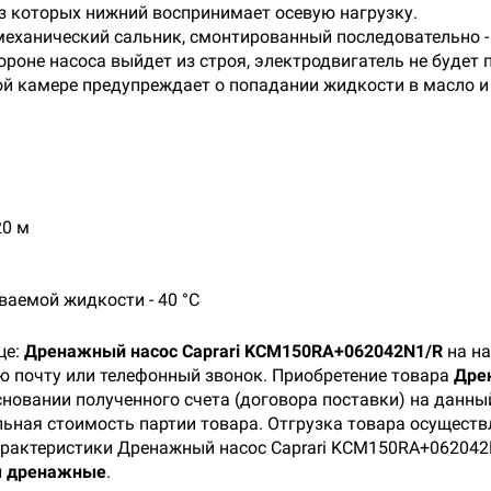
з которых нижний воспринимает осевую нагрузку.
еханический сальник, смонтированный последовательно -
ороне насоса выйдет из строя, электродвигатель не будет 
ой камере предупреждает о попадании жидкости в масло и
20 м
аемой жидкости - 40 °С
це:
Дренажный насос Caprari KCM150RA+062042N1/R
на на
ую почту или телефонный звонок. Приобретение товара
Дре
новании полученного счета (договора поставки) на данны
ьная стоимость партии товара. Отгрузка товара осуществл
арактеристики Дренажный насос Caprari KCM150RA+062042N
ы дренажные
.