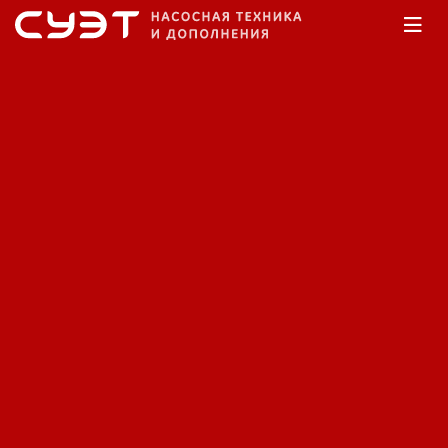
Главная
Каталог
Насосы дренажные
Дренажный насос Caprari
KCD250PA+018062N1/R
Код: 12340378888