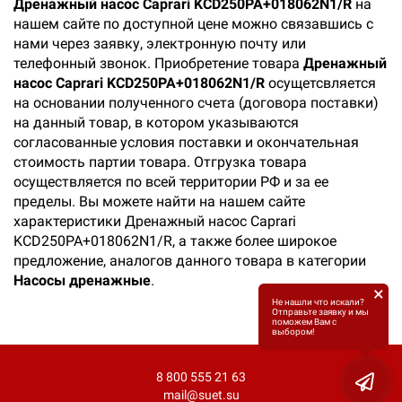
Дренажный насос Caprari KCD250PA+018062N1/R
на
нашем сайте по доступной цене можно связавшись с
нами через заявку, электронную почту или
телефонный звонок. Приобретение товара
Дренажный
насос Caprari KCD250PA+018062N1/R
осущетсвляется
на основании полученного счета (договора поставки)
на данный товар, в котором указываются
согласованные условия поставки и окончательная
стоимость партии товара. Отгрузка товара
осуществляется по всей территории РФ и за ее
пределы. Вы можете найти на нашем сайте
характеристики Дренажный насос Caprari
KCD250PA+018062N1/R, а также более широкое
предложение, аналогов данного товара в категории
Насосы дренажные
.
×
Не нашли что искали?
Отправьте заявку и мы
поможем Вам с
выбором!
8 800 555 21 63
mail@suet.su