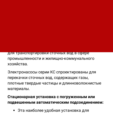
Описание
Характеристики
Насосы серии КС специально спроектированы для
перекачки жидкости и работают в погруженном
состоянии. Эти насосы являются неотъемлемой
частью системы очистки, и широко используются
для транспортировки сточных вод в сфере
промышленности и жилищно-коммунального
хозяйства.
Электронасосы серии КС спроектированы для
перекачки сточных вод, содержащих газы,
плотные твердые частицы и длинноволокнистые
материалы.
Стационарная установка с погруженным или
подвешенным автоматическим подсоединением:
Эта наиболее удобная установка для