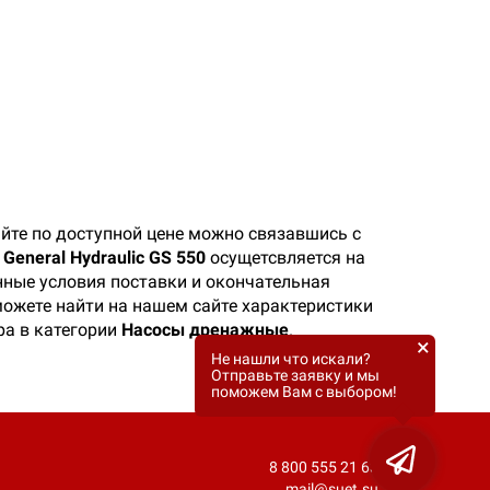
йте по доступной цене можно связавшись с
eneral Hydraulic GS 550
осущетсвляется на
нные условия поставки и окончательная
 можете найти на нашем сайте характеристики
ра в категории
Насосы дренажные
.
×
Не нашли что искали?
Отправьте заявку и мы
поможем Вам с выбором!
8 800 555 21 63
mail@suet.su