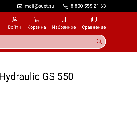
mail@suet.su
8 800 555 21 63
Войти
Корзина
Избранное
Сравнение
ydraulic GS 550